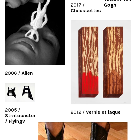
2017
/
Gogh
Chaussettes
2006
/
Alien
2005
/
2012
/
Vernis et laque
Stratocaster
/ FlyingV