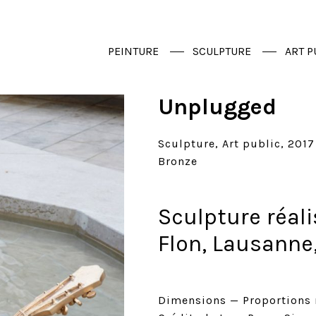
PEINTURE
SCULPTURE
ART P
Unplugged
Sculpture
Art public
2017
Bronze
Sculpture réal
Flon, Lausanne,
Dimensions
Proportions 