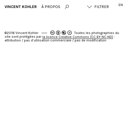
EN
VINCENT KOHLER
À PROPOS
©2018 Vincent Kohler
Toutes les photographies du
site sont protégées par
:
la licence Creative Commons (CC BY-NC-ND)
attribution / pas d’utilisation commerciale / pas de modification